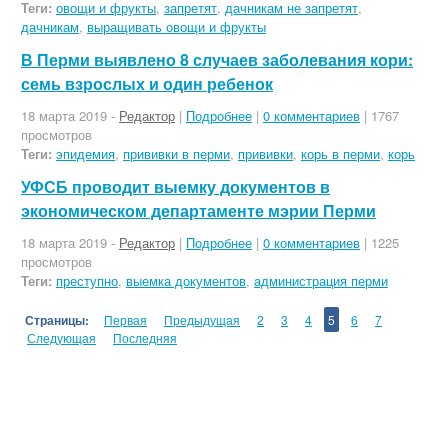
Теги:
овощи и фрукты
,
запретят
,
дачникам не запретят
,
дачникам
,
выращивать овощи и фрукты
В Перми выявлено 8 случаев заболевания кори:
семь взрослых и один ребенок
18 марта 2019 -
Редактор
|
Подробнее
|
0 комментариев
| 1767
просмотров
Теги:
эпидемия
,
прививки в перми
,
прививки
,
корь в перми
,
корь
УФСБ проводит выемку документов в
экономическом департаменте мэрии Перми
18 марта 2019 -
Редактор
|
Подробнее
|
0 комментариев
| 1225
просмотров
Теги:
преступно
,
выемка документов
,
администрация перми
Страницы:
Первая
Предыдущая
2
3
4
5
6
7
Следующая
Последняя