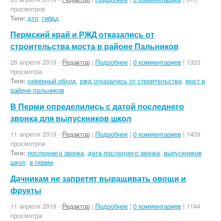
просмотров
Теги:
дтп
,
гибдд
Пермский край и РЖД отказались от
строительства моста в районе Пальников
26 апреля 2019 -
Редактор
|
Подробнее
|
0 комментариев
| 1323
просмотра
Теги:
северный обход
,
ржд отказались от строительства
,
мост в
районе пальников
В Перми определились с датой последнего
звонка для выпускников школ
11 апреля 2019 -
Редактор
|
Подробнее
|
0 комментариев
| 1409
просмотров
Теги:
последнего звонка
,
дата последнего звонка
,
выпускников
школ
,
в перми
Дачникам не запретят выращивать овощи и
фрукты
11 апреля 2019 -
Редактор
|
Подробнее
|
0 комментариев
| 1144
просмотра