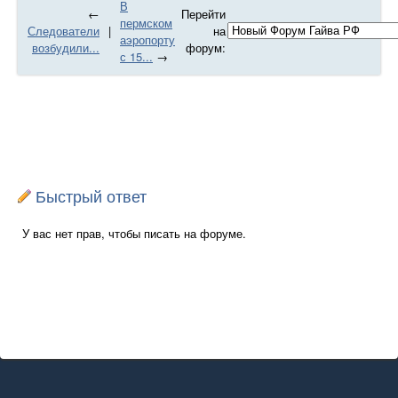
​В
←
Перейти
пермском
Следователи
|
на
аэропорту
возбудили...
форум:
с 15...
→
Быстрый ответ
У вас нет прав, чтобы писать на форуме.