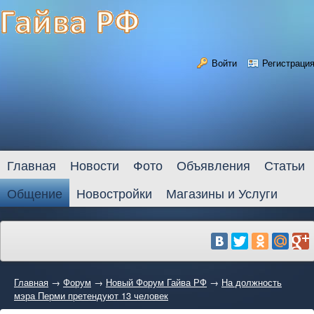
Войти
Регистраци
Главная
Новости
Фото
Объявления
Статьи
Общение
Новостройки
Магазины и Услуги
Главная
→
Форум
→
Новый Форум Гайва РФ
→
На должность
мэра Перми претендуют 13 человек